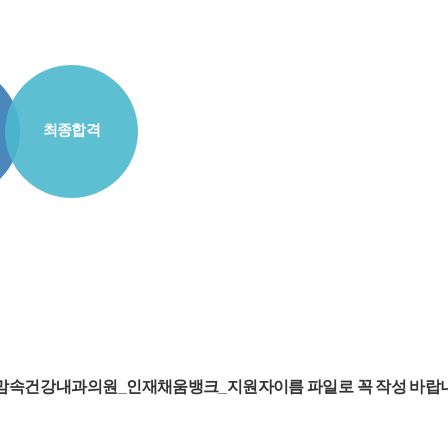
최종합격
맘속건강내과의원
_인재채움뱅크_지원자이름 파일로 꼭 작성 바랍