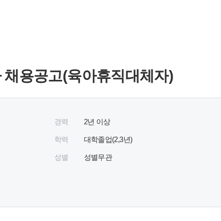
 채용공고(육아휴직대체자)
경력
2년 이상
학력
대학졸업(2,3년)
성별
성별무관