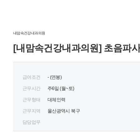
내맘속건강내과의원
[내맘속건강내과의원] 초음파사
급여조건
- (연봉)
근무시간
주
6
일 (월~토)
근무형태
대체인력
근무지역
울산광역시 북구
담당업무