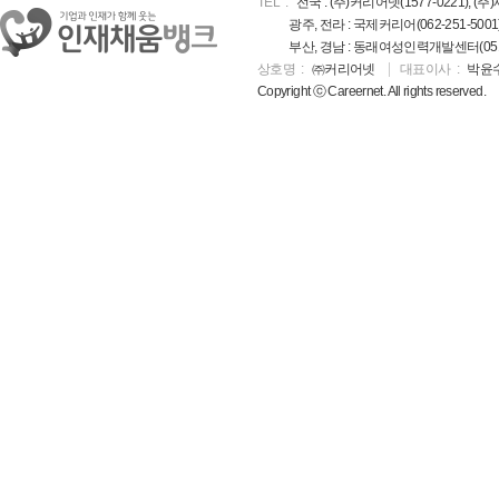
TEL
전국 : (주)커리어넷(1577-0221), (주)
광주, 전라 : 국제커리어(062-251-5001
부산, 경남 : 동래여성인력개발센터(051-5
상호명
㈜커리어넷
대표이사
박윤
Copyright ⓒ Careernet. All rights reserved.