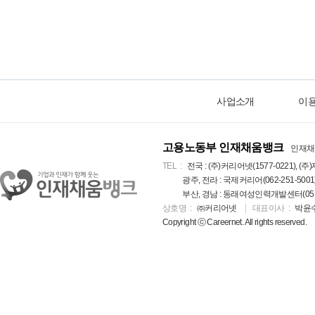
사업소개
이
고용노동부 인재채움뱅크
인재채
TEL
전국 : (주)커리어넷(1577-0221), (주)
광주, 전라 : 국제커리어(062-251-5001
부산, 경남 : 동래여성인력개발센터(051-5
상호명
㈜커리어넷
대표이사
박윤
Copyright ⓒ Careernet. All rights reserved.