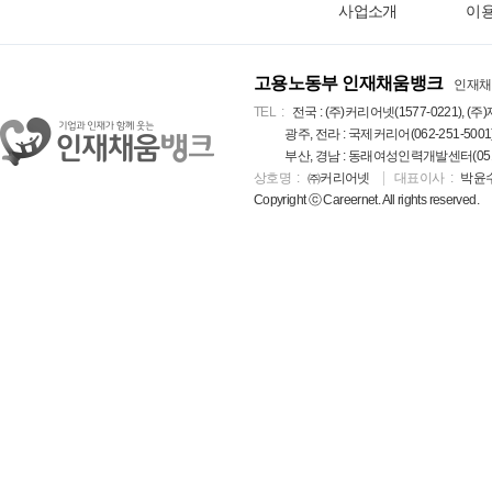
사업소개
이
고용노동부 인재채움뱅크
인재채
TEL
전국 : (주)커리어넷(1577-0221), (주)
광주, 전라 : 국제커리어(062-251-5001
부산, 경남 : 동래여성인력개발센터(051-5
상호명
㈜커리어넷
대표이사
박윤
Copyright ⓒ Careernet. All rights reserved.